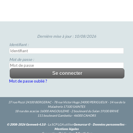
Dernière mise à jour : 10/08/2026
Identifiant :
Mot de passe :
Mot de passe oublié ?
37 rue Pozzi 24100 BERGERAC - 78 rue Victor Hugo 24000 PERIGUEUX - 14 rue de la
Maladrerie 17100 SAINTES
18 rue des acacias 16000 ANGOULEME - 2 boulevard du Salan 19100 BRIVE
111 boulevard Gambetta - 46000 CAHORS
© 2008-2026 Gemweb 4.3.0
- La SCP LGA utilise
Gemarcur ©
-
Données personnelles
-
Mentions légales