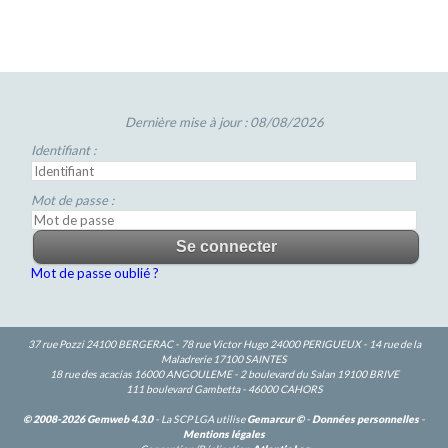
Dernière mise à jour : 08/08/2026
Identifiant :
Mot de passe :
Mot de passe oublié ?
37 rue Pozzi 24100 BERGERAC - 78 rue Victor Hugo 24000 PERIGUEUX - 14 rue de la
Maladrerie 17100 SAINTES
18 rue des acacias 16000 ANGOULEME - 2 boulevard du Salan 19100 BRIVE
111 boulevard Gambetta - 46000 CAHORS
© 2008-2026 Gemweb 4.3.0
- La SCP LGA utilise
Gemarcur ©
-
Données personnelles
-
Mentions légales