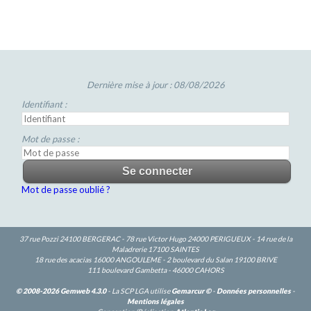
Dernière mise à jour : 08/08/2026
Identifiant :
Mot de passe :
Mot de passe oublié ?
37 rue Pozzi 24100 BERGERAC - 78 rue Victor Hugo 24000 PERIGUEUX - 14 rue de la
Maladrerie 17100 SAINTES
18 rue des acacias 16000 ANGOULEME - 2 boulevard du Salan 19100 BRIVE
111 boulevard Gambetta - 46000 CAHORS
© 2008-2026 Gemweb 4.3.0
- La SCP LGA utilise
Gemarcur ©
-
Données personnelles
-
Mentions légales