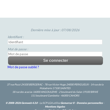
Dernière mise à jour : 07/08/2026
Identifiant :
Mot de passe :
Mot de passe oublié ?
37 rue Pozzi 24100 BERGERAC - 78 rue Victor Hugo 24000 PERIGUEUX - 14 rue de la
Maladrerie 17100 SAINTES
18 rue des acacias 16000 ANGOULEME - 2 boulevard du Salan 19100 BRIVE
111 boulevard Gambetta - 46000 CAHORS
© 2008-2026 Gemweb 4.3.0
- La SCP LGA utilise
Gemarcur ©
-
Données personnelles
-
Mentions légales