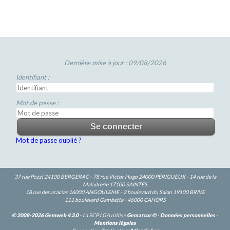
Dernière mise à jour : 09/08/2026
Identifiant :
Mot de passe :
Mot de passe oublié ?
37 rue Pozzi 24100 BERGERAC - 78 rue Victor Hugo 24000 PERIGUEUX - 14 rue de la
Maladrerie 17100 SAINTES
18 rue des acacias 16000 ANGOULEME - 2 boulevard du Salan 19100 BRIVE
111 boulevard Gambetta - 46000 CAHORS
© 2008-2026 Gemweb 4.3.0
- La SCP LGA utilise
Gemarcur ©
-
Données personnelles
-
Mentions légales