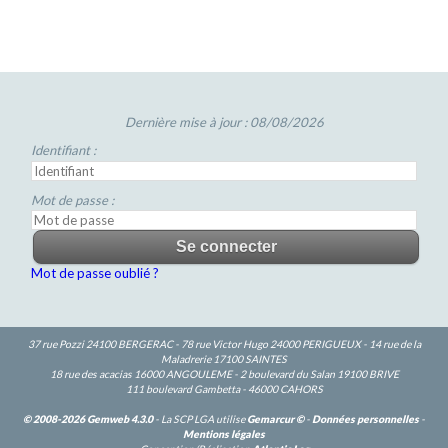
Dernière mise à jour : 08/08/2026
Identifiant :
Mot de passe :
Mot de passe oublié ?
37 rue Pozzi 24100 BERGERAC - 78 rue Victor Hugo 24000 PERIGUEUX - 14 rue de la
Maladrerie 17100 SAINTES
18 rue des acacias 16000 ANGOULEME - 2 boulevard du Salan 19100 BRIVE
111 boulevard Gambetta - 46000 CAHORS
© 2008-2026 Gemweb 4.3.0
- La SCP LGA utilise
Gemarcur ©
-
Données personnelles
-
Mentions légales