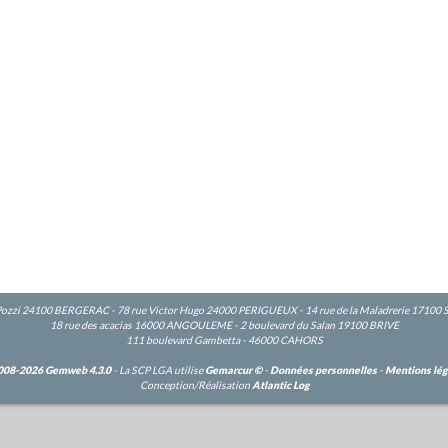
Pozzi 24100 BERGERAC - 78 rue Victor Hugo 24000 PERIGUEUX - 14 rue de la Maladrerie 17100
18 rue des acacias 16000 ANGOULEME - 2 boulevard du Salan 19100 BRIVE
111 boulevard Gambetta - 46000 CAHORS
008-2026 Gemweb 4.3.0
- La SCP LGA utilise
Gemarcur ©
-
Données personnelles
-
Mentions lég
Conception/Réalisation
Atlantic Log