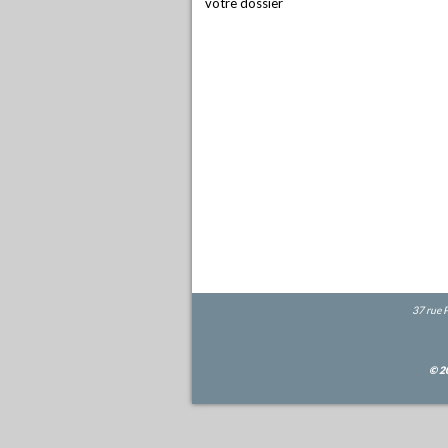
votre dossier
37 rue 
© 2