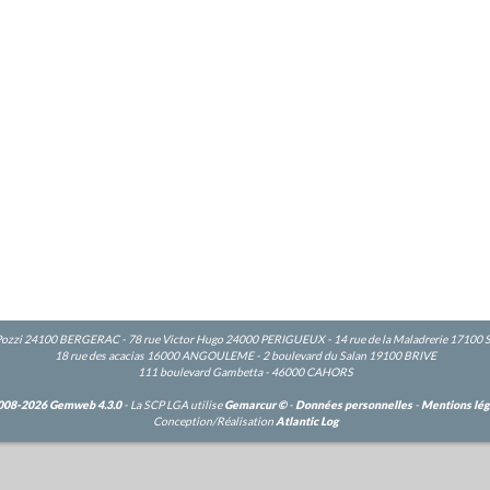
Pozzi 24100 BERGERAC - 78 rue Victor Hugo 24000 PERIGUEUX - 14 rue de la Maladrerie 17100
18 rue des acacias 16000 ANGOULEME - 2 boulevard du Salan 19100 BRIVE
111 boulevard Gambetta - 46000 CAHORS
008-2026 Gemweb 4.3.0
- La SCP LGA utilise
Gemarcur ©
-
Données personnelles
-
Mentions lég
Conception/Réalisation
Atlantic Log