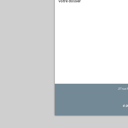
votre dossier
37 rue 
© 2