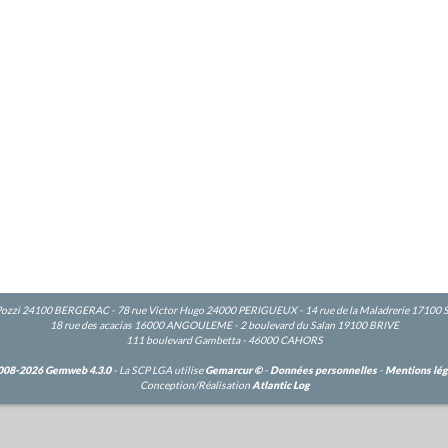
Pozzi 24100 BERGERAC - 78 rue Victor Hugo 24000 PERIGUEUX - 14 rue de la Maladrerie 17100
18 rue des acacias 16000 ANGOULEME - 2 boulevard du Salan 19100 BRIVE
111 boulevard Gambetta - 46000 CAHORS
008-2026 Gemweb 4.3.0
- La SCP LGA utilise
Gemarcur ©
-
Données personnelles
-
Mentions lég
Conception/Réalisation
Atlantic Log