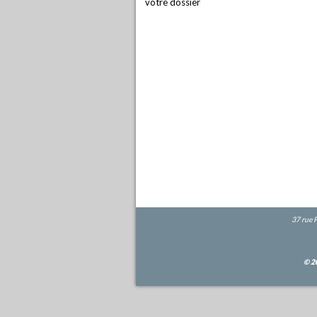
votre dossier
37 rue 
© 2