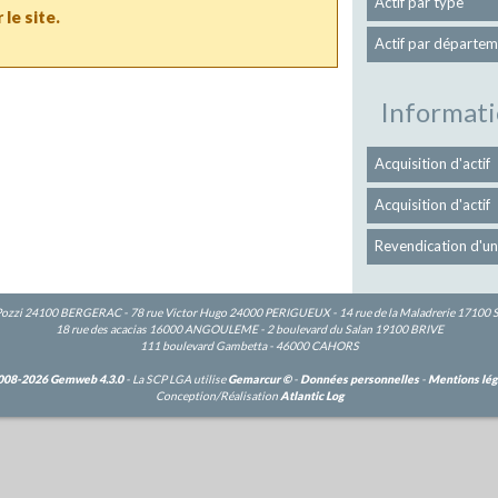
Actif par type
 le site.
Actif par départem
Informati
Acquisition d'actif
Acquisition d'actif
Revendication d'un
Pozzi 24100 BERGERAC - 78 rue Victor Hugo 24000 PERIGUEUX - 14 rue de la Maladrerie 17100
18 rue des acacias 16000 ANGOULEME - 2 boulevard du Salan 19100 BRIVE
111 boulevard Gambetta - 46000 CAHORS
008-2026 Gemweb 4.3.0
- La SCP LGA utilise
Gemarcur ©
-
Données personnelles
-
Mentions lég
Conception/Réalisation
Atlantic Log