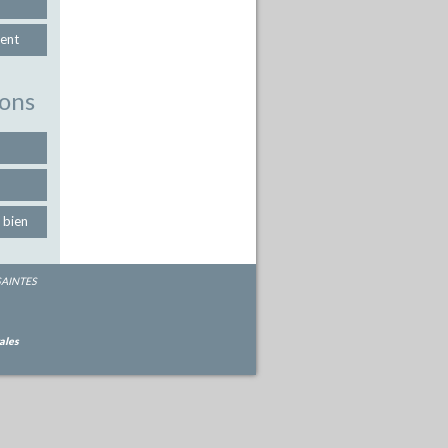
ent
ons
 bien
 SAINTES
ales