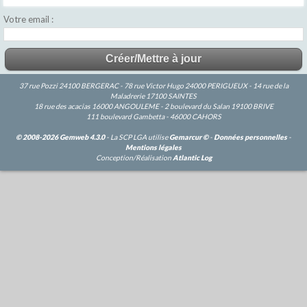
Votre email
37 rue Pozzi 24100 BERGERAC - 78 rue Victor Hugo 24000 PERIGUEUX - 14 rue de la
Maladrerie 17100 SAINTES
18 rue des acacias 16000 ANGOULEME - 2 boulevard du Salan 19100 BRIVE
111 boulevard Gambetta - 46000 CAHORS
© 2008-2026 Gemweb 4.3.0
- La SCP LGA utilise
Gemarcur ©
-
Données personnelles
-
Mentions légales
Conception/Réalisation
Atlantic Log