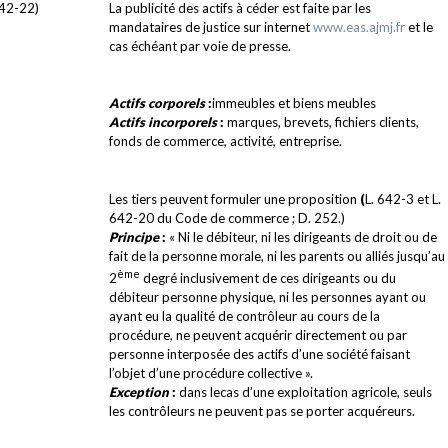
642-22)
La publicité des actifs à céder est faite par les
mandataires de justice sur internet
www.eas.ajmj.fr
et le
cas échéant par voie de presse.
Actifs corporels
:
immeubles et biens meubles
Actifs incorporels
:
marques, brevets, fichiers clients,
fonds de commerce, activité, entreprise.
Les tiers peuvent formuler une proposition
(
L. 642-3 et L.
642-20 du Code de commerce ; D. 252.)
Principe
:
« Ni le débiteur, ni les dirigeants de droit ou de
fait de la personne morale, ni les parents ou alliés jusqu’au
ème
2
degré inclusivement de ces dirigeants ou du
débiteur personne physique, ni les personnes ayant ou
ayant eu la qualité de contrôleur au cours de la
procédure, ne peuvent acquérir directement ou par
personne interposée des actifs d’une société faisant
l’objet d’une procédure collective ».
Exception
:
dans lecas d’une exploitation agricole, seuls
les contrôleurs ne peuvent pas se porter acquéreurs.