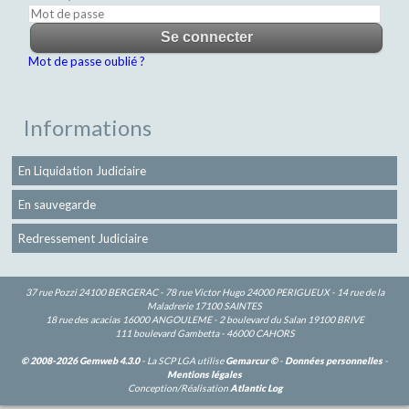
Mot de passe oublié ?
Informations
En Liquidation Judiciaire
En sauvegarde
Redressement Judiciaire
37 rue Pozzi 24100 BERGERAC - 78 rue Victor Hugo 24000 PERIGUEUX - 14 rue de la
Maladrerie 17100 SAINTES
18 rue des acacias 16000 ANGOULEME - 2 boulevard du Salan 19100 BRIVE
111 boulevard Gambetta - 46000 CAHORS
© 2008-2026 Gemweb 4.3.0
- La SCP LGA utilise
Gemarcur ©
-
Données personnelles
-
Mentions légales
Conception/Réalisation
Atlantic Log