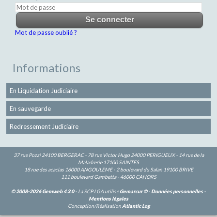
Mot de passe oublié ?
Informations
En Liquidation Judiciaire
En sauvegarde
Redressement Judiciaire
37 rue Pozzi 24100 BERGERAC - 78 rue Victor Hugo 24000 PERIGUEUX - 14 rue de la
Maladrerie 17100 SAINTES
18 rue des acacias 16000 ANGOULEME - 2 boulevard du Salan 19100 BRIVE
111 boulevard Gambetta - 46000 CAHORS
© 2008-2026 Gemweb 4.3.0
- La SCP LGA utilise
Gemarcur ©
-
Données personnelles
-
Mentions légales
Conception/Réalisation
Atlantic Log