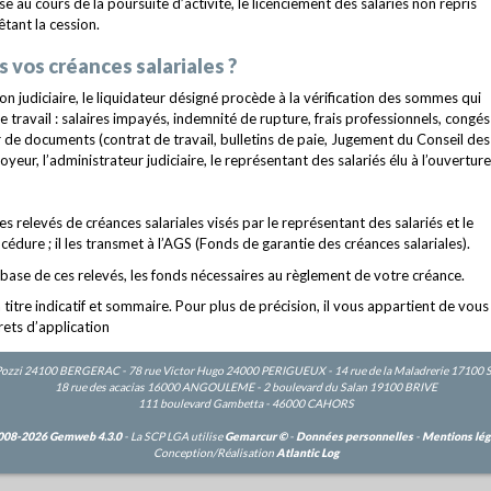
 au cours de la poursuite d’activité, le licenciement des salariés non repris
tant la cession.
vos créances salariales ?
on judiciaire, le liquidateur désigné procède à la vérification des sommes qui
e travail : salaires impayés, indemnité de rupture, frais professionnels, congés
tir de documents (contrat de travail, bulletins de paie, Jugement du Conseil des
oyeur, l’administrateur judiciaire, le représentant des salariés élu à l’ouverture
s relevés de créances salariales visés par le représentant des salariés et le
édure ; il les transmet à l’AGS (Fonds de garantie des créances salariales).
a base de ces relevés, les fonds nécessaires au règlement de votre créance.
titre indicatif et sommaire. Pour plus de précision, il vous appartient de vous
crets d’application
Pozzi 24100 BERGERAC - 78 rue Victor Hugo 24000 PERIGUEUX - 14 rue de la Maladrerie 17100
18 rue des acacias 16000 ANGOULEME - 2 boulevard du Salan 19100 BRIVE
111 boulevard Gambetta - 46000 CAHORS
008-2026 Gemweb 4.3.0
- La SCP LGA utilise
Gemarcur ©
-
Données personnelles
-
Mentions lég
Conception/Réalisation
Atlantic Log