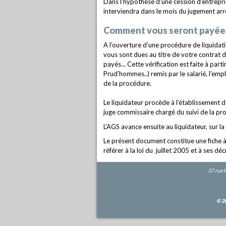
Dans l’hypothèse d’une cession d’entreprise
interviendra dans le mois du jugement arrê
Comment vous seront payées 
A l’ouverture d’une procédure de liquidati
vous sont dues au titre de votre contrat d
payés... Cette vérification est faite à par
Prud’hommes..) remis par le salarié, l’empl
de la procédure.
Le liquidateur procède à l’établissement de
juge commissaire chargé du suivi de la proc
L’AGS avance ensuite au liquidateur, sur l
Le présent document constitue une fiche à 
référer à la loi du juillet 2005 et à ses dé
37 rue 
© 2