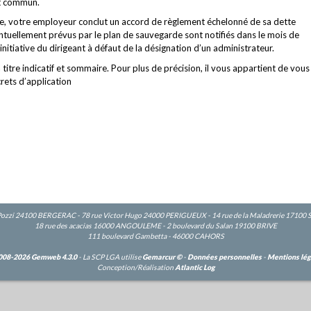
it commun.
e, votre employeur conclut un accord de règlement échelonné de sa dette
entuellement prévus par le plan de sauvegarde sont notifiés dans le mois de
initiative du dirigeant à défaut de la désignation d’un administrateur.
titre indicatif et sommaire. Pour plus de précision, il vous appartient de vous
crets d’application
Pozzi 24100 BERGERAC - 78 rue Victor Hugo 24000 PERIGUEUX - 14 rue de la Maladrerie 17100
18 rue des acacias 16000 ANGOULEME - 2 boulevard du Salan 19100 BRIVE
111 boulevard Gambetta - 46000 CAHORS
008-2026 Gemweb 4.3.0
- La SCP LGA utilise
Gemarcur ©
-
Données personnelles
-
Mentions lég
Conception/Réalisation
Atlantic Log